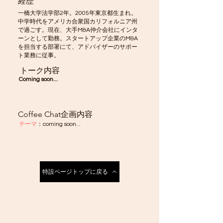
​経歴
一橋大学法学部2年。2005年東京都生まれ。
中学時代をアメリカ合衆国カリフォルニア州
で過ごす。現在、大手M&A仲介会社にインタ
ーンとして勤務。スタートアップ企業のM&A
を担当する部署にて、アドバイザーのサポー
ト業務に従事。
トーク内容
Coming soon...
Coffee Chat企画内容
テーマ
：coming soon...
特設ページトップに戻る