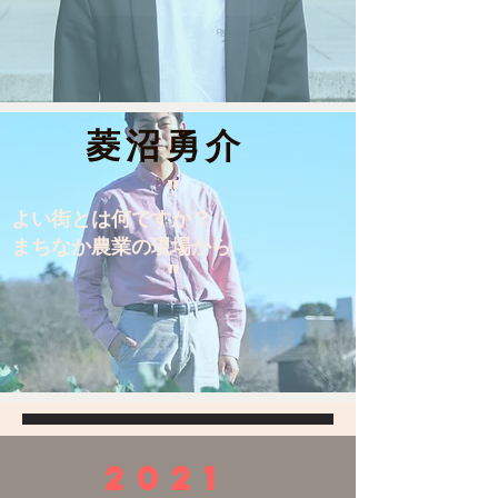
菱沼勇介
"
よい街とは何ですか？
まちなか農業の現場から
"
2021