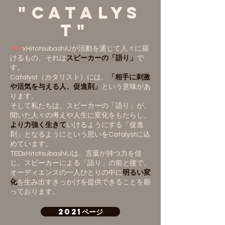
"Catalys
t"
TED
xHitotsubashiUが活動を通じて人々に届
けるもの、それは
スピーカーの「語り」
で
す。
Catalyst（カタリスト）には、
「相手に刺激
や活気を与える人、促進剤」
という意味があ
ります。
そして私たちは、スピーカーの「語り」が、
聞いた人々の考えや人生に変化をもたらし、
より力強く生きて
いけるようにする「促進
剤」となるようにという思いをCatalystに込
めています。
TEDxHitotsubashiUは、言葉が持つ力を信
じ、スピーカーによる「語り」の前と後で、
オーディエンスの一人ひとりの中に
明るい変
化
を生み出すきっかけを提供できることを願
っております。
2021ページ