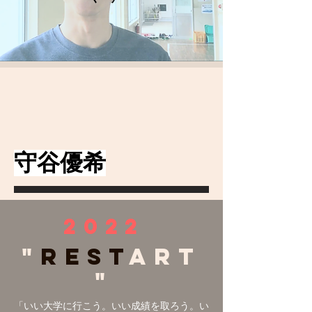
守谷優希
2022
"
REST
art
"
「いい大学に行こう。いい成績を取ろう。い