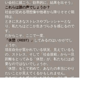
い会社に就こう。効率的に、結果を出そう」
これらは誰の声でしょうか？
社会が定める理想像や他者から降りそそぐ期
待は、
ときに大きなストレスやプレッシャーとな
り、私たちはどこか生きづらさを感じるので
す。
だからこそ、ここで一度、
「休憩（REST）」
してみるのはいかがでし
ょうか。
現在自分が置かれている状況、見えているも
の、ストレス、そして「社会規範」から一旦
距離をとってみる「休憩」が、私たちには必
要なのではないでしょうか。
「休憩」をして初めて、あなたの本当にやり
たいことが見えてくるかもしれません。
生きづらさを感じていた社会が、少し違って
見えるかもしれません。
何となく過ごしている日々を、どこか生きづ
らさを感じてしまう社会を、少しでも自分な
りに納得して生きていけるようなアイデアを
お届けします。
TEDxHitotsubashiUと共に、