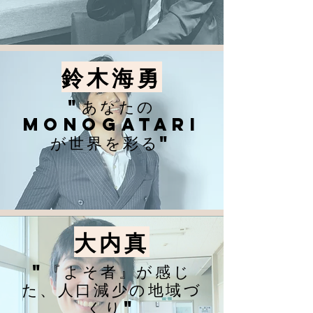
​鈴木海勇
"あなたの
MonoGatari
が世界を彩る"
​大内真
"『よそ者』が感じ
た、人口減少の地域づ
くり"