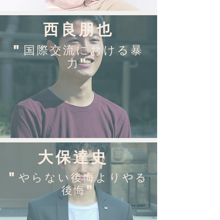
西良朋也
"国際交流における暴
力"
大保達史
"やらない後悔よりやる
後悔"