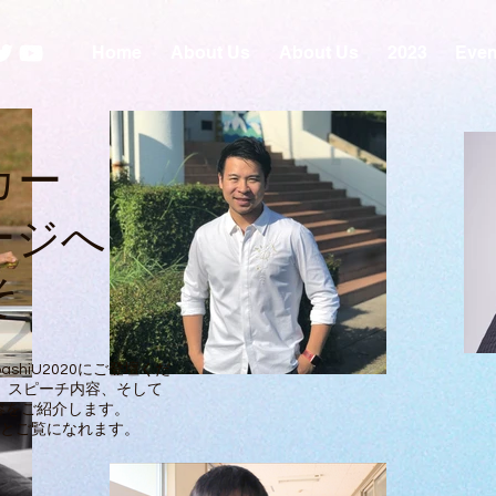
Home
About Us
About Us
2023
Even
カー
ジ​へ
そ
bashiU2020にご登壇くだ
、スピーチ内容、そして
画内容をご紹介します。
とご覧になれます。