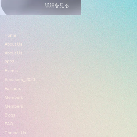
詳細を見る
Home
About Us
About Us
2023
Events
Speakers_2023
Partners
Members
Members
Blogs
FAQ
Contact Us