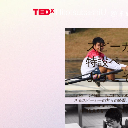
スピー
特設ペー
ようこ
このページでは、TEDxHitotsu
さるスピーカーの方々の経歴
Coffee Chatでの企
詳細を見るをクリック頂く