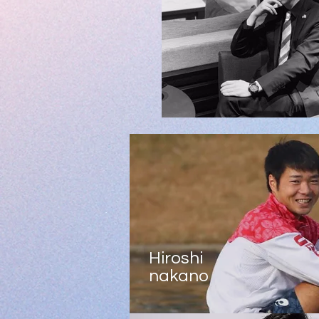
Hiroshi
nakano