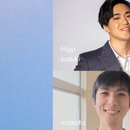
Miyu
suzuki
makoto