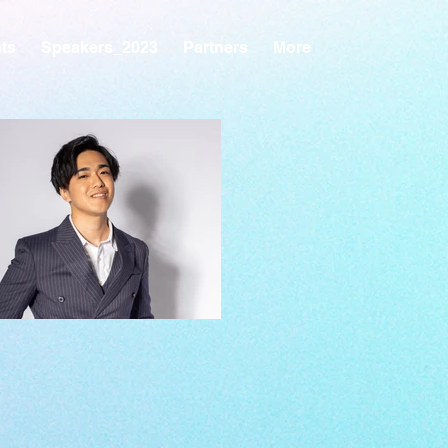
ts
Speakers_2023
Partners
More