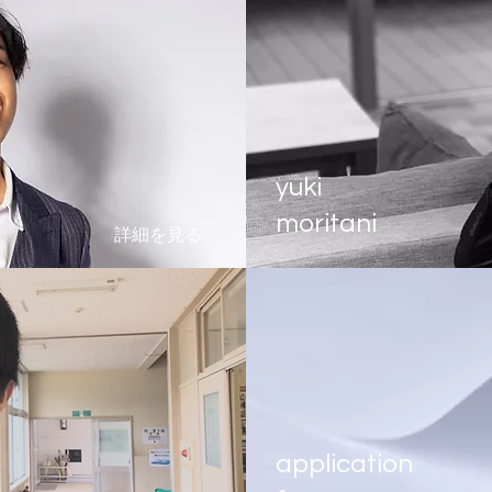
yuki
moritani
詳細を見る
application